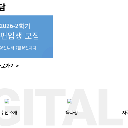
담
2026-2학기
·편입생 모집
26일부터 7월16일까지
로가기 >
GITAL
수진 소개
교육과정
자