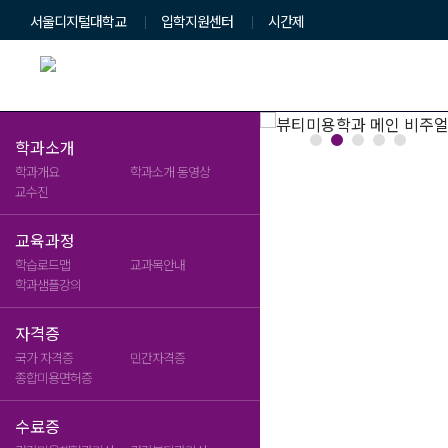
서울디지털대학교
입학지원센터
시간제
학과소개
학과개요
학과소개 동영상
Beauty & Health
교수진
 · 건강전문가 양성
교육과정
미래
학습로드맵
교과목안내
뷰티미용학과
학과샘플강의
자격증
국가 자격증
민간자격증
종합미용면허증
수료증