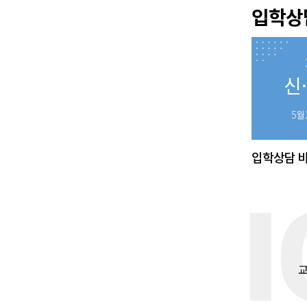
입학상
신
5월
입학상담 바
UL DI
교