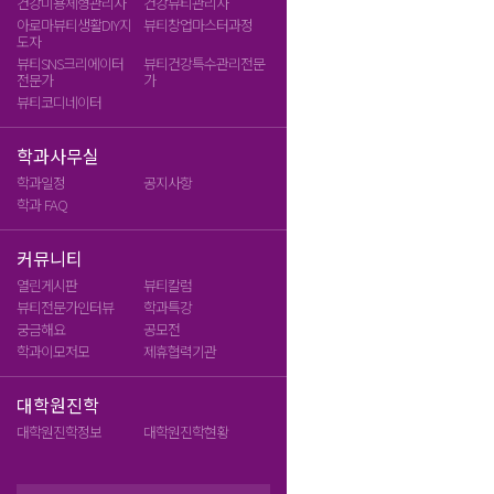
건강미용체형관리사
건강뷰티관리사
아로마뷰티생활DIY지
뷰티창업마스터과정
도자
뷰티SNS크리에이터
뷰티건강특수관리전문
전문가
가
뷰티코디네이터
학과사무실
학과일정
공지사항
학과 FAQ
커뮤니티
열린게시판
뷰티칼럼
뷰티전문가인터뷰
학과특강
SEO
궁금해요
공모전
학과이모저모
제휴협력기관
대학원진학
대학원진학정보
대학원진학현황