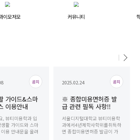
과이모저모
커뮤니티
학
공지
공지
08
2025.02.24
활 가이드&스마
※ 종합미용면허증 발
스 이용안내
급 관련 필독 사항!!
, 뷰티미용학과 입
서울디지털대학교 뷰티미용학
학생활 가이드와 스마
과에서4년제학사학위를취득하
 이용 안내문을 올려
면 종합미용면허증 발급이 가
대학생활 및 스마트
능합니다. 단,종합미용면허증